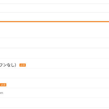
フンなし）
必須
必須