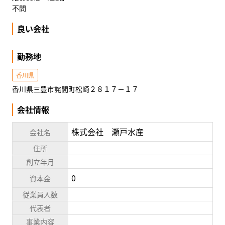
不問
良い会社
勤務地
香川県
香川県三豊市詫間町松崎２８１７－１７
会社情報
株式会社 瀬戸水産
会社名
住所
創立年月
0
資本金
従業員人数
代表者
事業内容