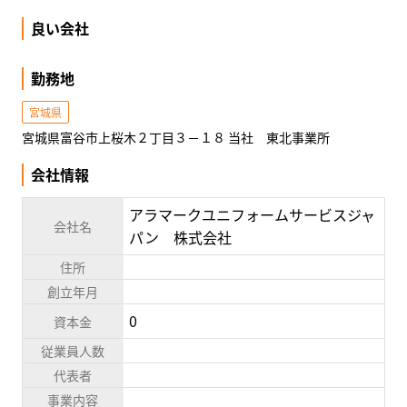
良い会社
勤務地
宮城県
宮城県富谷市上桜木２丁目３－１８ 当社 東北事業所
会社情報
アラマークユニフォームサービスジャ
会社名
パン 株式会社
住所
創立年月
0
資本金
従業員人数
代表者
事業内容