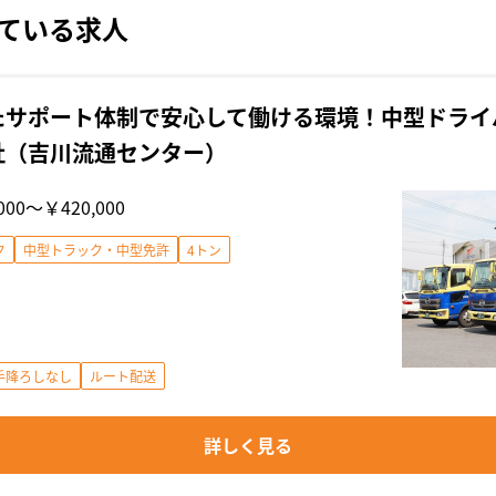
ている求人
たサポート体制で安心して働ける環境！中型ドライ
社（吉川流通センター）
000〜￥420,000
ク
中型トラック・中型免許
4トン
手降ろしなし
ルート配送
詳しく見る