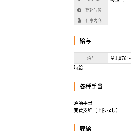
勤務時間
仕事内容
給与
￥1,078〜
給与
時給
各種手当
通勤手当
実費支給（上限なし）
昇給