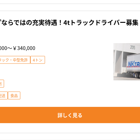
ならではの充実待遇！4tトラックドライバー募集
000〜￥340,000
ラック・中型免許
4トン
制
配送
食品
詳しく見る