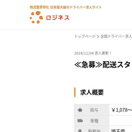
物流業界特化 日本最大級のドライバー求人サイト
トップページ
全国ドライバー求
2024/11/04 求人更新！
≪急募≫配送スタ
求人概要
￥1,078〜
給与
車種
埼玉県
勤務地