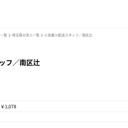
人一覧
埼玉県の求人一覧
≪急募≫配送スタッフ／南区辻
ッフ／南区辻
￥1,078