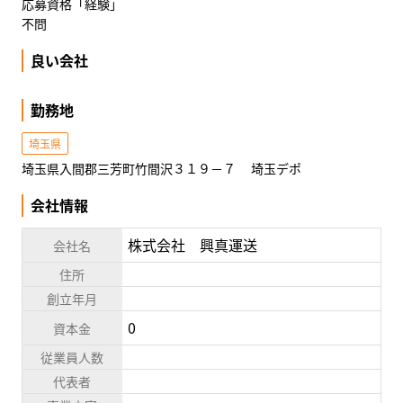
応募資格「経験」
不問
良い会社
勤務地
埼玉県
埼玉県入間郡三芳町竹間沢３１９－７ 埼玉デポ
会社情報
株式会社 興真運送
会社名
住所
創立年月
0
資本金
従業員人数
代表者