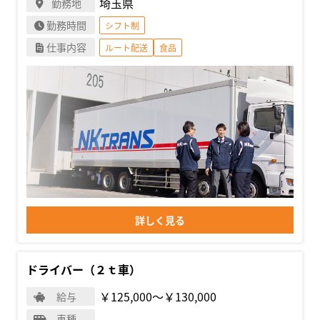
埼玉県
勤務地
勤務時間
シフト制
仕事内容
ルート配送
食品
詳しく見る
ドライバー（２ｔ車）
￥125,000〜￥130,000
給与
車種