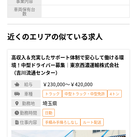
事業内容
車両保有台
数
近くのエリアの似ている求人
高収入＆充実したサポート体制で安心して働ける環
境！中型ドライバー募集｜東京西濃運輸株式会社
（吉川流通センター）
￥230,000〜￥420,000
給与
車種
トラック
中型トラック・中型免許
4トン
埼玉県
勤務地
勤務時間
日勤
仕事内容
手積み手降ろしなし
ルート配送