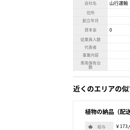
山行運輸
会社名
住所
創立年月
0
資本金
従業員人数
代表者
事業内容
車両保有台
数
近くのエリアの似
植物の納品（配
￥173,
給与