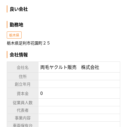
良い会社
勤務地
栃木県
栃木県足利市花園町２５
会社情報
両毛ヤクルト販売 株式会社
会社名
住所
創立年月
0
資本金
従業員人数
代表者
事業内容
車両保有台