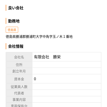
良い会社
勤務地
徳島県
徳島県勝浦郡勝浦町大字中角字玉ノ木１番地
会社情報
有限会社 勝栄
会社名
住所
創立年月
0
資本金
従業員人数
代表者
事業内容
車両保有台