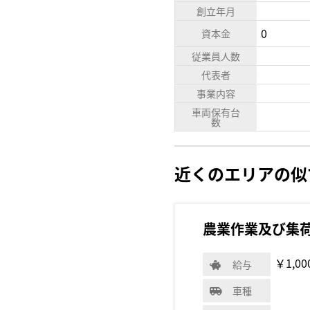
創立年月
0
資本金
従業員人数
代表者
事業内容
車両保有台
数
近くのエリアの似
農業作業及び集
￥1,00
給与
車種