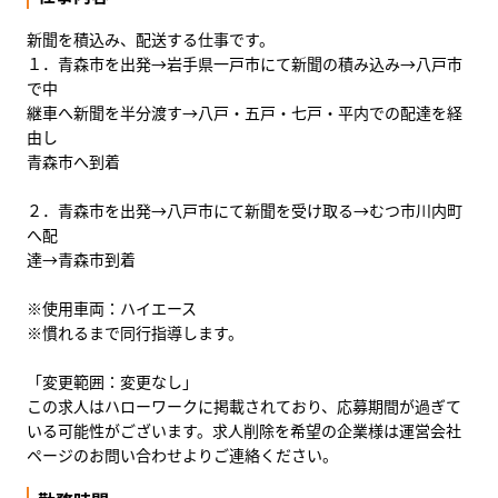
新聞を積込み、配送する仕事です。
１．青森市を出発→岩手県一戸市にて新聞の積み込み→八戸市
で中
継車へ新聞を半分渡す→八戸・五戸・七戸・平内での配達を経
由し
青森市へ到着
２．青森市を出発→八戸市にて新聞を受け取る→むつ市川内町
へ配
達→青森市到着
※使用車両：ハイエース
※慣れるまで同行指導します。
「変更範囲：変更なし」
この求人はハローワークに掲載されており、応募期間が過ぎて
いる可能性がございます。求人削除を希望の企業様は運営会社
ページのお問い合わせよりご連絡ください。