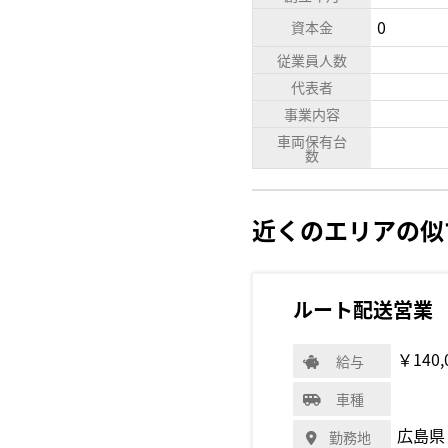
0
資本金
従業員人数
代表者
事業内容
車両保有台
数
近くのエリアの似
ルート配送営業
￥140,
給与
車種
広島県
勤務地