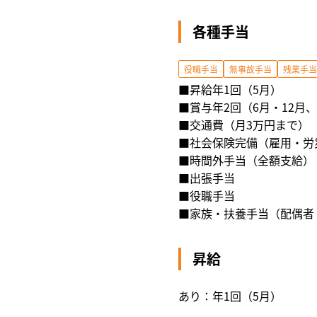
各種手当
役職手当
無事故手当
残業手当
■昇給年1回（5月）
■賞与年2回（6月・12月
■交通費（月3万円まで）
■社会保険完備（雇用・労
■時間外手当（全額支給）
■出張手当
■役職手当
■家族・扶養手当（配偶者：
昇給
あり：年1回（5月）