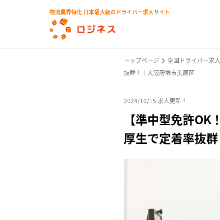
物流業界特化 日本最大級のドライバー求人サイト
トップページ
全国ドライバー求
抜群！｜⼤阪府堺市美原区
2024/10/15 求人更新！
【準中型免許OK
厚生で定着率抜群