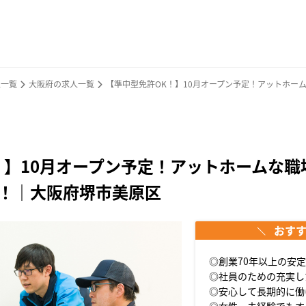
人一覧
大阪府の求人一覧
【準中型免許OK！】10月オープン予定！アットホー
！】10月オープン予定！アットホームな職
！｜⼤阪府堺市美原区
おす
◎創業70年以上の安
◎社員のための充実し
◎安心して長期的に働
◎女性・未経験でもす