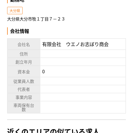
大分県
大分県大分市牧１丁目７－２３
会社情報
有限会社 ウエノお志ぼり商会
会社名
住所
創立年月
0
資本金
従業員人数
代表者
事業内容
車両保有台
数
近くのエリアの似ている求人