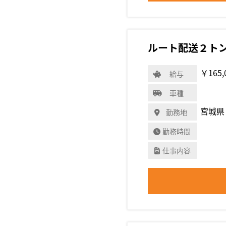
ルート配送２ト
￥165,
給与
車種
宮城県
勤務地
勤務時間
仕事内容