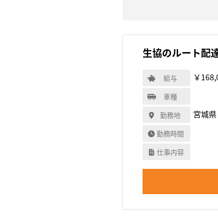
生協のルート配
￥168,
給与
車種
宮城県
勤務地
勤務時間
仕事内容