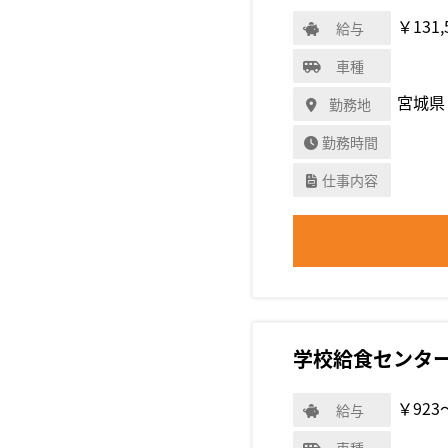
￥131,
給与
車種
宮城県
勤務地
勤務時間
仕事内容
学校給食センタ
￥923
給与
車種