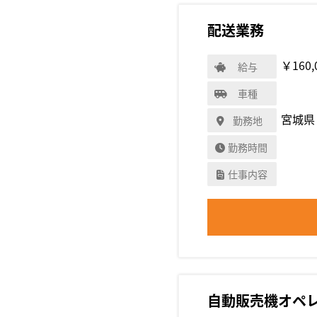
配送業務
￥160,
給与
車種
宮城県
勤務地
勤務時間
仕事内容
自動販売機オペ